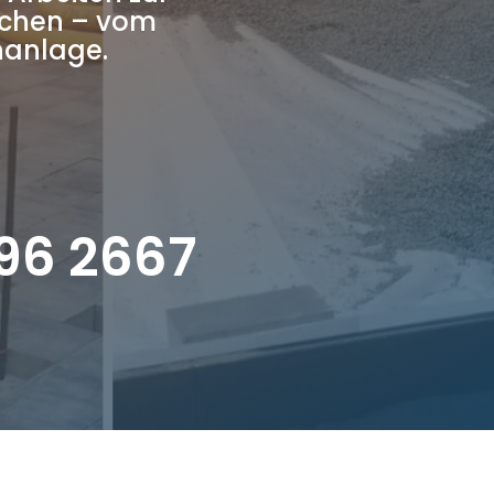
ächen – vom
nanlage.
96 2667